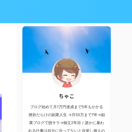
ちゃこ
ブログ始めて月1万円達成まで5年もかかる
挫折だらけの副業人生 →月50万まで7年→副
業ブログで脱サラ→独立2年目 / 誰かに雇わ
れる仕事は自分に合ってないと自覚し個人の