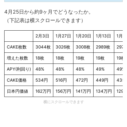
4月25日から約9ヶ月でどうなったか。
（下記表は横スクロールできます）
2月3日
1月27日
1月20日
1月13日
1月6
CAKE枚数
3044枚
3026枚
3008枚
2989枚
297
増えた枚数
18枚
18枚
19枚
19枚
19枚
APY(利回り)
48%
48%
48%
49%
49%
CAKE価格
534円
516円
472円
449円
435
日本円価値
162万円
156万円
141万円
134万円
129
横にスクロールできます