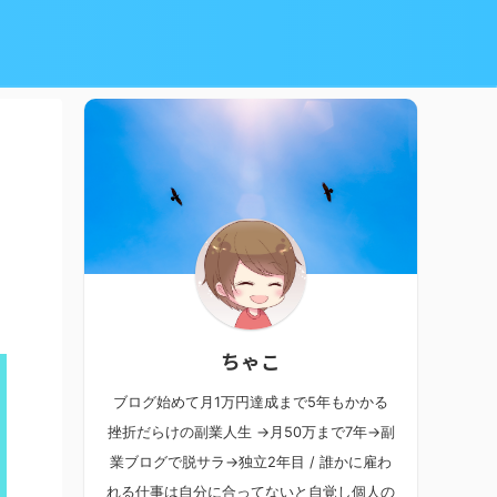
ちゃこ
ブログ始めて月1万円達成まで5年もかかる
挫折だらけの副業人生 →月50万まで7年→副
業ブログで脱サラ→独立2年目 / 誰かに雇わ
れる仕事は自分に合ってないと自覚し個人の