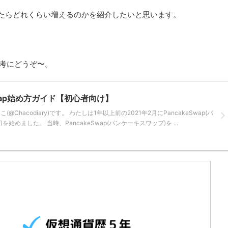
Eを預けたらどれくらい増えるのかを紹介したいと思います。
参考にどうぞ〜。
Swap始め方ガイド【初心者向け】
@Chacodiary)です。 わたしは1年以上前の2021年2月にPancakeSwap(パ
始めました。 当時、PancakeSwap(パンケーキスワップ)を ...