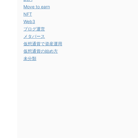
Move to earn
NFT
Web3
ブログ運営
メタバース
仮想通貨で資産運用
仮想通貨の始め方
未分類